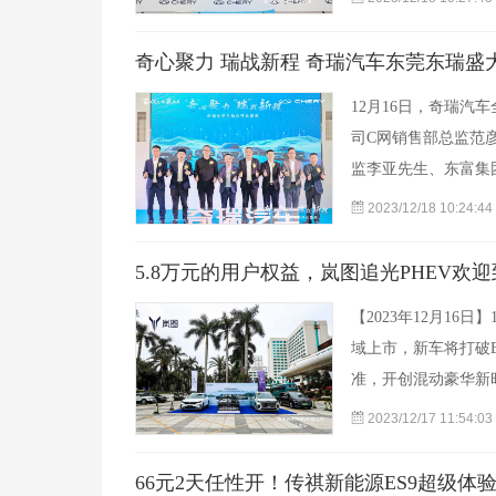
奇心聚力 瑞战新程 奇瑞汽车东莞东瑞盛
12月16日，奇瑞
司C网销售部总监范
监李亚先生、东富集
2023/12/18 10:24:44
5.8万元的用户权益，岚图追光PHEV欢
【2023年12月16
域上市，新车将打破
准，开创混动豪华新
2023/12/17 11:54:03
66元2天任性开！传祺新能源ES9超级体