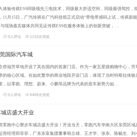
入体验传祺ES9同级领先三电技术，同级最大舒适空间，同级最强驾控，
11月15日，广汽传祺在广汽科技馆正式启动“带电带感码上试，传祺新能
，与现场嘉宾媒体共同见证传祺ES9在服务体验上的创新突破，…
0人评论
1210次浏览
东莞国际汽车城
在北京侨福芳草地开设了其在国内的首家门店。作为一家五星级购物中心，芳
一带的核心区域。在如此繁华的商业地段开设门店，体现了当时特斯拉体验
里，以零跑、理想、蔚来、小鹏等品牌为代表的造车新势力如…
0人评论
6409次浏览
车城店盛大开业
日，东莞零跑中心寮步车城店盛大开业！开业当天，零跑汽车华南大区东莞区域
运营经理郑菲菲，广东东富集团董事韩立雄、王才学、张东、陈毓生、刘