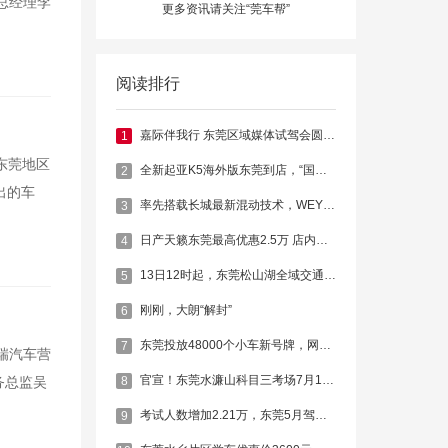
总经理李
更多资讯请关注“莞车帮”
阅读排行
嘉际伴我行 东莞区域媒体试驾会圆满落幕
1
东莞地区
全新起亚K5海外版东莞到店，“国行版”预计9月上市
2
出的车
率先搭载长城最新混动技术，WEY玛奇朵静态实拍
3
日产天籁东莞最高优惠2.5万 店内现车销售
4
13日12时起，东莞松山湖全域交通管制
5
刚刚，大朗“解封”
6
东莞投放48000个小车新号牌，网上就能选！
7
瑞汽车营
官宣！东莞水濂山科目三考场7月1日起恢复考试
8
务总监吴
考试人数增加2.21万，东莞5月驾校考试排名公布
9