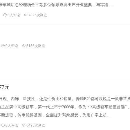
步车城店总经理杨金平等多位领导嘉宾出席开业盛典，与零跑…
0人评论
7825次浏览
0人评论
5156次浏览
77元
外观、内饰、科技性，还是性价比和销量。奔腾B70都可以说是一款非常
自主品牌中高级轿车，第一代上市于2006年。作为“中高级轿车超值首选”，
在不断进取，传承优异基因，全面提升驾乘感受，为用户奉上超…
0人评论
6493次浏览