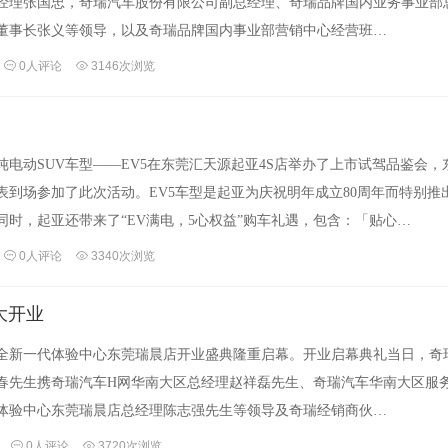
经理张国忠，奇瑞汽车股份有限公司副总经理、奇瑞品牌国内业务事业部
董事长张义等领导，以及奇瑞品牌国内事业部营销中心经营班…
0人评论
3146次浏览
新纯电动SUV车型——EV5在东莞汇天源起亚4S店举办了上市试驾品鉴会，
表到场参加了此次活动。EV5车型是起亚为庆祝明年成立80周年而特别推
同时，起亚还带来了“EV满电，5心权益”购车礼遇，包含：「贴心…
0人评论
3340次浏览
大开业
汽车全新一代体验中心东莞瑞晨店开业盛典隆重启幕。开业启幕典礼当日，奇
春先生携奇瑞汽车H网华南大区总经理赵祥磊先生、奇瑞汽车华南大区服
体验中心东莞瑞晨店总经理陈志强先生等领导及奇瑞经销商伙…
0人评论
3720次浏览