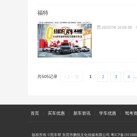
福特
2022/7/6 16:09:39
共505记录
1
..
«上一页
2
3
4
首页
|
买车优惠
|
新车资讯
|
学车优惠
|
驾考
版权所有 ©莞车帮 东莞市鹏悦文化传媒有限公司
粤ICP备1911080