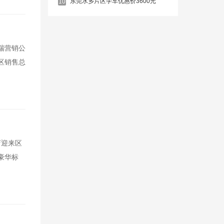
东莞水乡片区学车优惠价3600元
10
瑞营销公
区销售总
店迎来区
豪华标