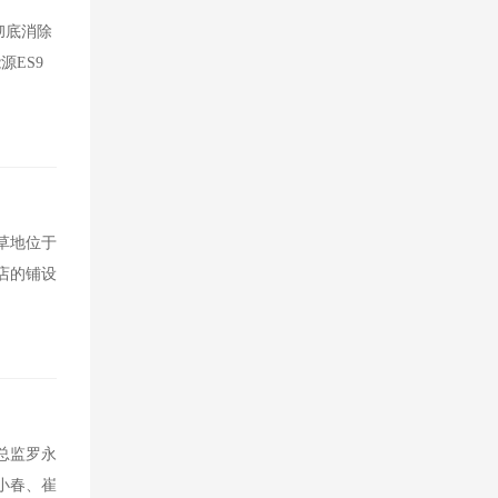
彻底消除
源ES9
草地位于
店的铺设
总监罗永
小春、崔