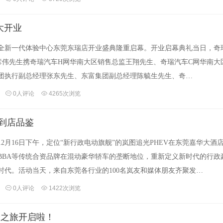
大开业
汽车全新一代体验中心东莞东瑞店开业盛典隆重启幕。开业启幕典礼当日，奇
彦伟先生携奇瑞汽车H网华南大区销售总监王翔先生、奇瑞汽车C网华南大
团执行副总经理张东先生、东富集团副总经理陈毓生先生、奇…
0人评论
4265次浏览
迎到店品鉴
日】12月16日下午，定位“新行政电动旗舰”的岚图追光PHEV在东莞嘉华大酒
BBA等传统合资品牌在混动豪华轿车的垄断地位，重新定义新时代的行政
时代。活动当天，来自东莞各行业的100名岚友和媒体朋友齐聚发…
0人评论
1422次浏览
验之旅开启啦！