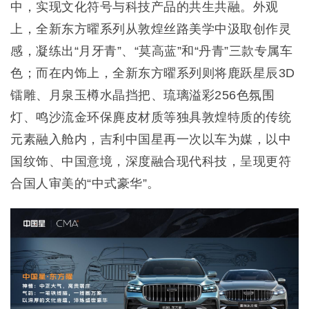
中，实现文化符号与科技产品的共生共融。外观
上，全新东方曜系列从敦煌丝路美学中汲取创作灵
感，凝练出“月牙青”、“莫高蓝”和“丹青”三款专属车
色；而在内饰上，全新东方曜系列则将鹿跃星辰3D
镭雕、月泉玉樽水晶挡把、琉璃溢彩256色氛围
灯、鸣沙流金环保麂皮材质等独具敦煌特质的传统
元素融入舱内，吉利中国星再一次以车为媒，以中
国纹饰、中国意境，深度融合现代科技，呈现更符
合国人审美的“中式豪华”。