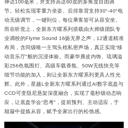
伸达100毫米，并支持高达60度的多角度自由调
节。轻松实现零重力坐姿。后排靠背支持30°-40°电
动无级调节，一键到位，每位乘客皆可从容安坐。
而在听觉上，全新东方曜系列搭载由大师级团队专
业调校的Flyme Sound 16扬无界之声，12通道精准
布局，含同级唯一主驾头枕私密声场，真正实现“移
动音乐厅”般的沉浸体验。而豪华麂皮内饰、琉璃溢
彩256色氛围灯、高级车载香氛、50W无线快充等
细节功能的加入，则让全新东方曜系列更具人性光
辉。此外，星越L全新东方曜系列通过AI数字底盘与
CCD可变阻尼悬架深度融合，实现了毫秒级动态响
应，让底盘学会“思考”，提前预判、主动适应，于
颠簸中提炼从容，赋予全家出行的松弛感。