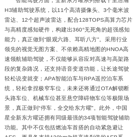
智能驾驶方面，全新东方曜系列搭载千里浩瀚
H3辅助驾驶系统，以11个高清摄像头、3个毫米波
雷达、12个超声波雷达，配合128TOPS高算力芯片
与高精度感知硬件，构建出360°无死角的超强感知
能力，真正做到“眼观六路、耳听八方”。采用行业
领先的视觉无图方案、不依赖高精地图的HNOA高
速领航辅助驾驶，不仅能够从容应对高速与高架路
段的复杂路况，还支持语音变道功能，让长途驾驶
轻松说变就变；APA智能泊车与RPA遥控泊车系
统，轻松拿捏极窄车位，未来还将通过OTA解锁断
头路车位、机械车位甚至悬空障碍物车位等极限场
景，真正做到“停车，全交给东方曜”。此外，中国
星全新东方曜还拥有同级最强的34项智能驾驶辅助
功能。其中不仅包括燃油车首搭的自动紧急避让