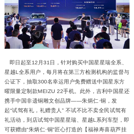
即日起至12月31日，针对购买中国星星瑞全系、
星越L全系用户，每月将在第三方检测机构的监督与
公证下，抽取300名幸运用户免费赠送中国星东方
曜限量定制款MEIZU 22手机。此外，吉利中国星还
携手中国非遗铜雕文创品牌——朱炳仁·铜，发
起“试驾有礼，礼赠贵人” 不试不比不卖全民试驾有
礼活动，到店试驾中国星星瑞、星越L系列车型，即
可获赠由“朱炳仁·铜”匠心打造的【福禄寿喜葫芦挂