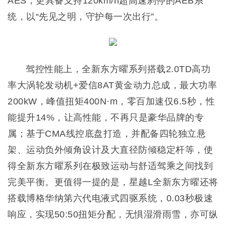
AES，更具备支持120km/h超高速刹停的AEB系
统，以“先见之明，守护每一次出行”。
驾控性能上，全新东方曜系列搭载2.0TD高功
率大涡轮发动机+爱信8AT黄金动力总成，最大功率
200kW，峰值扭矩400N·m，零百加速仅6.5秒，性
能提升14%，让高性能，不再只是豪华品牌的专
属；基于CMA线控底盘打造，并配备四轮独立悬
架、运动负外倾角设计及大直径防倾稳定杆等，使
得全新东方曜系列在极致运动与舒适驾乘之间找到
完美平衡。更值得一提的是，星越L全新东方曜还将
搭载博格华纳第六代电液式四驱系统，0.03秒极速
响应，实现50:50扭矩分配，无惧湿滑雨雪，亦可纵