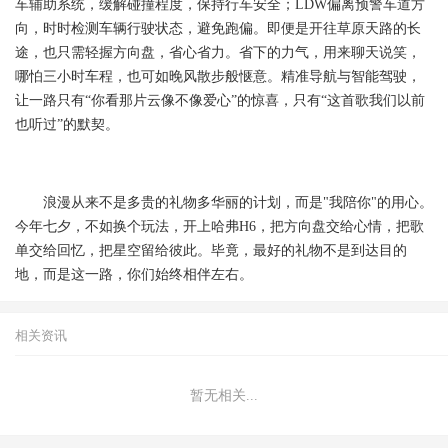
车辅助系统，缓解碰撞程度，保持行车安全；LDW偏离预警车道方
向，时时检测车辆行驶状态，避免跑偏。即便是开往草原天路的长
途，也只需轻握方向盘，省心省力。省下的力气，用来聊天说笑，
哪怕三小时车程，也可如晚风散步般惬意。精准导航与智能驾驶，
让一路只有“你看那片云像不像爱心”的惊喜，只有“这首歌我们以前
也听过”的默契。
浪漫从来不是多贵的礼物多华丽的计划，而是"我陪你"的用心。
今年七夕，不如换个玩法，开上哈弗H6，把方向盘交给心情，把歌
单交给回忆，把星空留给彼此。毕竟，最好的礼物不是到达目的
地，而是这一路，你们始终相伴左右。
相关资讯
暂无相关...