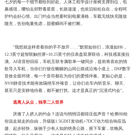
七夕的每一个细节都恰到好处。人体工程学设计座椅支撑到位，包
裹感强，哪怕去郊野看星星，长路漫漫，也依旧轻松自在，全程呵
护约会好心情。出门约会当然要时刻电量满格，车载无线快充随放
随充，告别电量焦虑，甜蜜瞬间不被打断。
“我想就这样牵着你的手不放开……”默契如你们，浪漫如H6，
12.3英寸超智联触控屏+10.25英寸的仪表盘双屏联动，科技感直接拉
满。AI语音秒回应，车机互联专属歌单一键同步，提前将喜欢的情
歌导入车机，当你们行驶在蜿蜒的山间公路或沿海小道上，DSP数字
音效全面环绕，每一个音符都在为你们的爱情伴奏。更贴心的是，
NVH静音技术能有效隔绝车外噪音，让你们在车内听音乐、聊天、
甚至只是安静地待着，都不被打扰。这才是真正的“沉浸式约会”。
逃离人从众，独享二人世界
厌倦了人挤人的约会？连说句悄悄话都得压低声音？哈弗H6给
你说走就走的自由，升级版1.5GDIT发动机+7DCT动力组合响应迅
捷、起步轻快，纵驰于少有人知的绝美公路，摇下车窗，吹晚风、