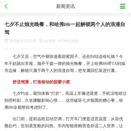
新闻资讯
七夕不止烛光晚餐，和哈弗H6一起解锁两个人的浪漫自
驾
2025/8/29 22:22:42
0人评论
566次浏览
七夕又至，空气中都弥漫着甜蜜因子。还在纠结送啥礼物？今
年不妨跳出常规，抛开千篇一律的烛光晚餐，开上哈弗H6带TA到城
市边缘，解锁只属于两个人的浪漫自驾，把专属回忆装进行囊。
舒适驾乘，打造移动的甜蜜小窝
七夕约会，最怕体验“打折”，高温上车像进蒸笼，手机没电错过
拍照时刻，久坐腰酸影响心情……这些破坏七夕氛围的糟心事，哈
弗H6全都帮你考虑到了。
出门前，提前远程启动空调，打开车门便是适宜温度，从容优
雅赴约，告别蒸笼般的闷热。车内智能座舱营造舒适二人世界，让