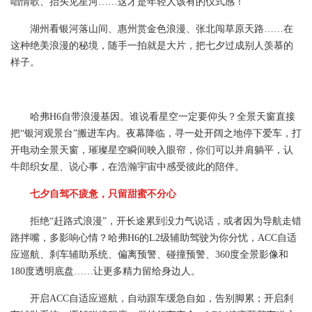
唱情歌、抬头见星河……这才是年轻人该有的仪式感！
湖州看银河落山间、惠州赏金色浪漫、张北闯草原天路……在
这种绝美浪漫的秘境，随手一拍就是大片，把七夕过成别人羡慕的
样子。
哈弗H6自带浪漫基因。谁说看星空一定要仰头？全景天窗直接
把“银河观景台”搬进车内。夜幕降临，寻一处开阔之地停下爱车，打
开电动全景天窗，璀璨星空瞬间映入眼帘，你们可以并肩躺平，认
牛郎织女星、说心事，在浩瀚宇宙中感受彼此的陪伴。
七夕自驾不疲惫，只留甜蜜不分心
拒绝“赶路式浪漫”，开长途累到没力气说话，或者因为导航走错
路拌嘴，多影响心情？哈弗H6的L2级辅助驾驶为你分忧，ACC自适
应巡航、刹车辅助系统、偏离预警、碰撞预警、360度全景影像和
180度透明底盘……让更多精力留给身边人。
开启ACC自适应巡航，自动跟车缓急自如，告别脚累；开启刹