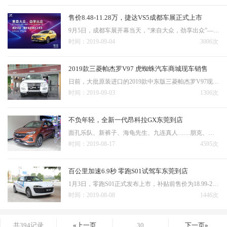
售价8.48-11.28万，捷达VS5成都车展正式上市
9月5日，成都车展开幕当天，“来自大众，劲享出众”——一汽大众捷达VS5正式上市，新车共推出五个车型，售价区间为：8.48-11.28万元，会员购车立减3000元。新车亮点：捷达VS5与奥迪Q2、大众探歌同源，采用大众 MQB A1平台打造，搭载1.4T引擎+6AT进口变速箱，以黄金动力实…
时间：2019-09-04
3006次
2019款三菱帕杰罗V97 虎蜘蛛汽车商城现车销售
日前，大批原装进口的2019款中东版三菱帕杰罗V97现车已运抵虎蜘蛛汽车商城东莞总店，可批发、可零售，店内购车包上牌。
时间：2019-09-03
1306次
不负年轻，全新一代昂科拉GX东莞到店
面孔乐队、新裤子、海龟先生、九连真人……朋克、雷鬼、不插电……著名亚洲音乐人吴青峰、中国流行音乐节著名音乐人张亚东、国内著名节目编辑及制作人马东，集众位业界大神之力打造的音乐节目《乐队的夏天》决赛完结，一路走来，真的给了我们火热的夏天。别克昂科拉GX作为…
时间：2019-08-17
4595次
百公里加速6.9秒 零跑S01试驾车东莞到店
1月3日，零跑S01正式发布上市，补贴前售价为18.99-22.99万元，补贴后售价11.99-15.99万元。6月6日，零跑S01量产车型正式下线，新车开启批量交付。继6月初展车运抵东莞后，零跑S01的试驾车也于日前运抵虎蜘蛛汽车商城东莞总店，关注零跑的车友们可以前往店内试驾体验，感受…
时间：2019-08-08
1446次
共394记录
«上一页
30
下一页»