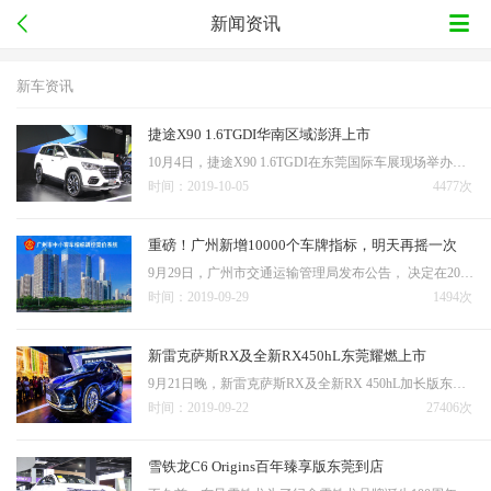
新闻资讯
新车资讯
捷途X90 1.6TGDI华南区域澎湃上市
10月4日，捷途X90 1.6TGDI在东莞国际车展现场举办了华南区域上市会，在40余家主流媒体及众多客户的关注下，X90 1.6TGDI上市会现场被瞬间引爆，优雅的小提琴、热辣的舞蹈、六口之家奇妙的旅行故事再加上靓丽的车模，让整个捷途展台成为东莞车展上一大亮点。本次上市发布的…
时间：2019-10-05
4477次
重磅！广州新增10000个车牌指标，明天再摇一次
9月29日，广州市交通运输管理局发布公告， 决定在2019年9月份额外增加一次中小客车普通车增量指标摇号活动，新增小客车指标10000个，其中，个人指标9000个。↑图为9月25日竞价结果详细通告如下：↑点击查看大图需要指出的是，这批指标有效期至2019年12月31日，逾期未使用…
时间：2019-09-29
1494次
新雷克萨斯RX及全新RX450hL东莞耀燃上市
9月21日晚，新雷克萨斯RX及全新RX 450hL加长版东莞区域上市发布会在民盈国贸城盛大举行。新RX家族产品价值全面提升，共推出12款车型，包括2款动力总成、2种车身尺寸和3种座舱布局，厂商建议零售价为39.8万元—79.9万元。其中，中期改款的RX300和RX450h分别推出6款和2款车…
时间：2019-09-22
27406次
雪铁龙C6 Origins百年臻享版东莞到店