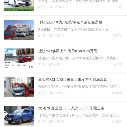
不久前，东风雪铁龙为了纪念雪铁龙品牌诞生100周年，针对旗下“总统座驾”C6推出了百年纪念款型——C6 Origins百年臻享版车型。日前，限量销售的C6 Origins百年臻享版车型实车已经运抵虎蜘蛛汽车商城，并在展厅开放体验。包含Origins百年臻享版在内，2019款的雪铁龙C6共推…
时间：2019-09-21
1377次
传祺GA6,“弯九”东莞/南京再启征服之旅
9月20日，广汽传祺年度大型品牌试驾体验活动——"全新一代传祺GA6全民体验季“暨“没有弯道的传祺世界第9季"活动，在南京和东莞双城启幕。广汽传祺众多车主、客户和媒体朋友们热血集结，挑战极限性能，共同谱写一场精彩绝伦的竞速传奇。体验区全面升级，多维度…
时间：2019-09-20
1587次
捷达VA3焕新上市 售价6.58-9.28万元
捷达在中国家喻户晓，自1991年引入国内后，其皮实耐用、稳定可靠的品质便迅速赢得用户认可。从此这款德系轿车开挂般风靡中国，28年间驶入440多万用户生活，被誉为“车坛常青树。2019年2月26日，捷达品牌在德国狼堡正式发布，从一部车变成了大众品牌子品牌，初期导入两款S…
时间：2019-09-16
1947次
新宝骏RM-5/RC6东莞上市发布会圆满落幕
2019年9月8日，“全擎在线 智能出行”新宝骏RM-5/RC东莞站上市发布会在东莞广物宝骏4S店隆重举办，同时推出新宝骏旗下的两款全新跨界车型RM-5/RC-6，新宝骏RM-5售价8.68-12.08万元，新宝骏RC-6售价8.48-12.38万元，全系标配新宝骏车联网系统。客户签到开场舞表演叛逆”、…
时间：2019-09-09
6468次
大·有驾值 全面Pro，风光580Pro东莞上市
【网上车市 东莞讯】9月8日，“品质优先，驾值动心”超级都市SUV——风光580Pro东莞站上市发布会在悦莱花园酒店隆重举办，共推出领航、智领、驭领共计4款车型，官方指导价官方指导价9.29万元-12.09万元。风光580Pro的推出是东风风光在汽车行业变革环境下，洞悉用户需求，…
时间：2019-09-08
1316次